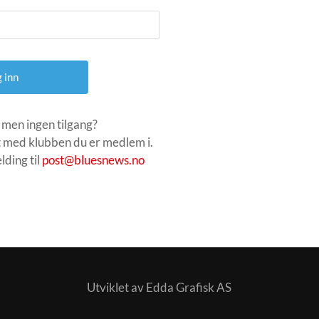
 men ingen tilgang?
 med klubben du er medlem i.
ding til
post@bluesnews.no
Utviklet av Edda Grafisk AS